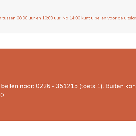
ussen 08:00 uur en 10:00 uur. Na 14:00 kunt u bellen voor de uitsla
ellen naar: 0226 - 351215 (toets 1). Buiten kan
00